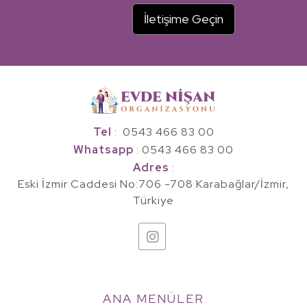
Metabolizmanıza Uygun Çöz
İletişime Geçin
Kalıcı Kilo Kontrolü
Tel
:
0543 466 83 00
Whatsapp
:
0543 466 83 00
Adres
:
Eski İzmir Caddesi No:706 -708 Karabağlar/İzmir,
Türkiye
ANA
MENÜLER