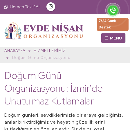
Hemen Teklif Al
7/24 Canlı
Destek
☰
ANASAYFA
HIZMETLERIMIZ
Doğum Günü Organizasyonu
Doğum Günü
Organizasyonu: İzmir'de
Unutulmaz Kutlamalar
Doğum günleri, sevdiklerimizle bir araya geldiğimiz,
anılar biriktirdiğimiz ve hayatın güzelliklerini
kutladığımız en özel anlardır. Siz de bu özel